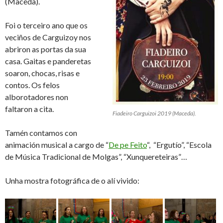
(Maceda).
Foi o terceiro ano que os
veciños de Carguizoy nos
abriron as portas da sua
casa. Gaitas e panderetas
soaron, chocas, risas e
contos. Os felos
alborotadores non
faltaron a cita.
Fiadeiro Carguizoi 2019 (Maceda).
Tamén contamos con
animación musical a cargo de “
De pe Feito
“, “Ergutío”, “Escola
de Música Tradicional de Molgas”, “Xunquereteiras”…
Unha mostra fotográfica de o alí vivido: