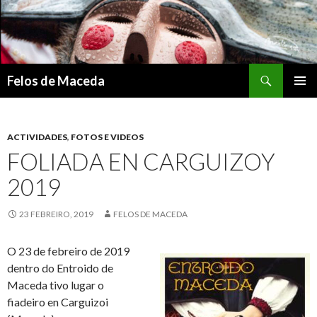
Search
Felos de Maceda
SKIP
PRIMAR
TO
MENU
CONTENT
ACTIVIDADES
,
FOTOS E VIDEOS
FOLIADA EN CARGUIZOY
2019
23 FEBREIRO, 2019
FELOS DE MACEDA
O 23 de febreiro de 2019
dentro do Entroido de
Maceda tivo lugar o
fiadeiro en Carguizoi