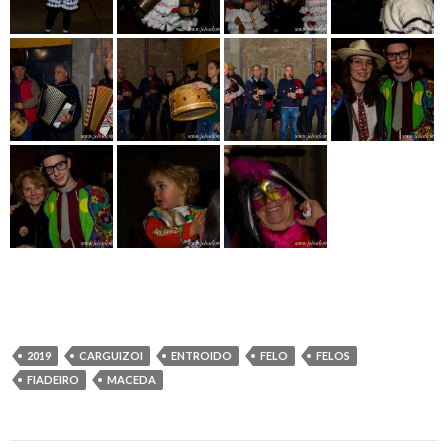
2019
CARGUIZOI
ENTROIDO
FELO
FELOS
FIADEIRO
MACEDA