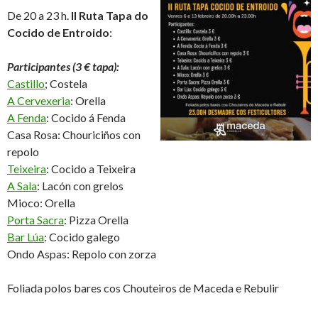
De 20 a 23 h.
II Ruta Tapa do
Cocido de Entroido
:
Participantes (3 € tapa):
Castillo
; Costela
A Cervexeria
: Orella
A Fenda
: Cocido á Fenda
Casa Rosa: Chouriciños con
repolo
Teixeira
: Cocido a Teixeira
A Sala
: Lacón con grelos
Mioco: Orella
Porta Sacra
: Pizza Orella
Bar Lúa
: Cocido galego
Ondo Aspas: Repolo con zorza
Foliada polos bares cos Chouteiros de Maceda e Rebulir