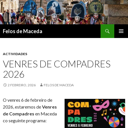
Search
Felos de Maceda
SKIP
PRIMAR
TO
MENU
CONTENT
ACTIVIDADES
VENRES DE COMPADRES
2026
2 FEBREIRO, 2026
FELOS DE MACEDA
O venres 6 de febreiro de
2026, estaremos de
Venres
de Compadres
en Maceda
co seguinte programa: