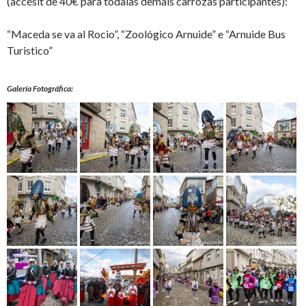
(accésit de 40€ para tódalas demais carrozas participantes):
“Maceda se va al Rocio”, “Zoológico Arnuide” e “Arnuide Bus
Turistico”
Galería Fotográfica: