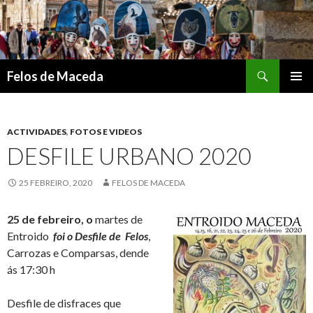
Search
Felos de Maceda
SKIP
PRIMAR
TO
MENU
CONTENT
ACTIVIDADES
,
FOTOS E VIDEOS
DESFILE URBANO 2020
25 FEBREIRO, 2020
FELOS DE MACEDA
25 de febreiro, o
martes de
Entroido
foi o Desfile de Felos
,
Carrozas e Comparsas, dende
ás 17:30 h
Desfile de disfraces que