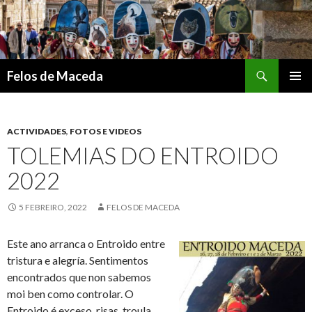
Search
Felos de Maceda
SKIP
PRIMAR
TO
MENU
CONTENT
ACTIVIDADES
,
FOTOS E VIDEOS
TOLEMIAS DO ENTROIDO
2022
5 FEBREIRO, 2022
FELOS DE MACEDA
Este ano arranca o Entroido entre
tristura e alegría. Sentimentos
encontrados que non sabemos
moi ben como controlar. O
Entroido é exceso, risas, troula