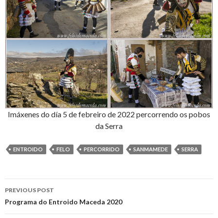
Imáxenes do día 5 de febreiro de 2022 percorrendo os pobos
da Serra
ENTROIDO
FELO
PERCORRIDO
SANMAMEDE
SERRA
Post
PREVIOUS POST
navigation
Programa do Entroido Maceda 2020