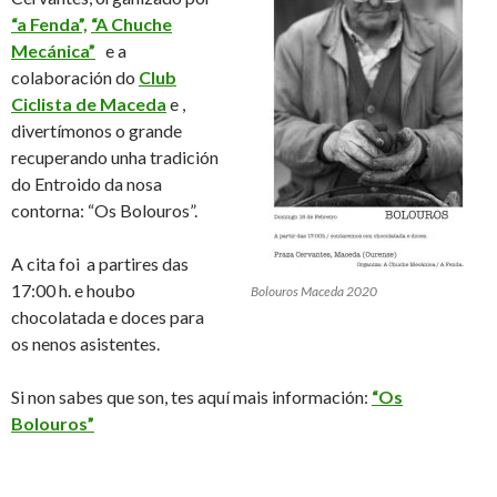
“a Fenda”,
“A Chuche
Mecánica”
e a
colaboración do
Club
Ciclista de Maceda
e ,
divertímonos o grande
recuperando unha tradición
do Entroido da nosa
contorna: “Os Bolouros”.
A cita foi a partires das
17:00 h. e houbo
Bolouros Maceda 2020
chocolatada e doces para
os nenos asistentes.
Si non sabes que son, tes aquí mais información:
“Os
Bolouros”