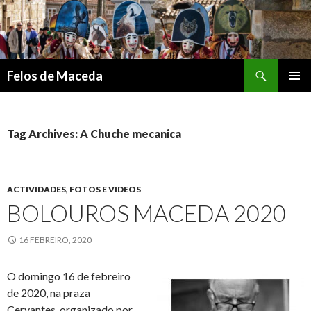
Search
Felos de Maceda
SKIP
PRIMAR
TO
MENU
CONTENT
Tag Archives: A Chuche mecanica
ACTIVIDADES
,
FOTOS E VIDEOS
BOLOUROS MACEDA 2020
16 FEBREIRO, 2020
O domingo 16 de febreiro
de 2020, na praza
Cervantes, organizado por