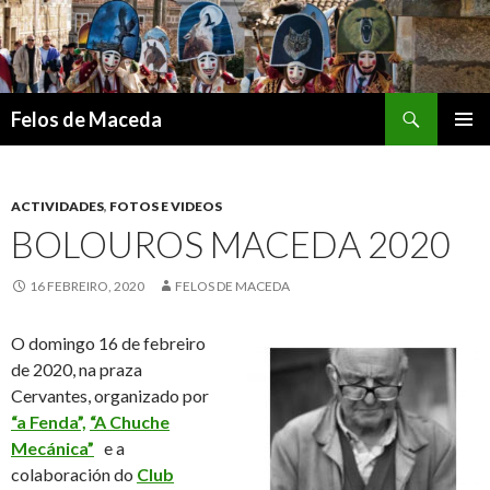
Search
Felos de Maceda
SKIP
PRIMAR
TO
MENU
CONTENT
ACTIVIDADES
,
FOTOS E VIDEOS
BOLOUROS MACEDA 2020
16 FEBREIRO, 2020
FELOS DE MACEDA
O domingo 16 de febreiro
de 2020, na praza
Cervantes, organizado por
“a Fenda”,
“A Chuche
Mecánica”
e a
colaboración do
Club