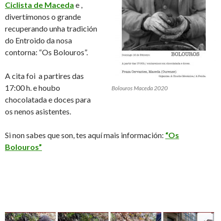
Ciclista de Maceda
e ,
divertímonos o grande
recuperando unha tradición
do Entroido da nosa
contorna: “Os Bolouros”.
A cita foi a partires das
17:00 h. e houbo
Bolouros Maceda 2020
chocolatada e doces para
os nenos asistentes.
Si non sabes que son, tes aquí mais información:
“Os
Bolouros”