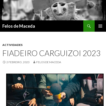
Search
Felos de Maceda
SKIP
PRIMAR
TO
MENU
CONTENT
ACTIVIDADES
FIADEIRO CARGUIZOI 2023
2 FEBREIRO, 2023
FELOS DE MACEDA