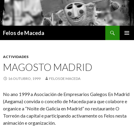
Search
Felos de Maceda
SKIP
PRIMAR
TO
MENU
CONTENT
ACTIVIDADES
MAGOSTO MADRID
16 OUTUBRO, 1999
FELOS DE MACEDA
No ano 1999 a Asociación de Empresarios Galegos En Madrid
(Aegama) convida o concello de Maceda para que colabore e
organice a “Noite de Galicia en Madrid” no restaurante O
Torreón da capital e participando activamente os Felos nesta
animación e organización.