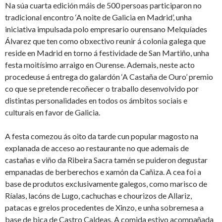
Na súa cuarta edición máis de 500 persoas participaron no
tradicional encontro ‘A noite de Galicia en Madrid’, unha
iniciativa impulsada polo empresario ourensano Melquíades
Álvarez que ten como obxectivo reunir á colonia galega que
reside en Madrid en torno á festividade de San Martiño, unha
festa moitísimo arraigo en Ourense. Ademais, neste acto
procedeuse á entrega do galardón ‘A Castaña de Ouro’ premio
co que se pretende recoñecer o traballo desenvolvido por
distintas personalidades en todos os ámbitos sociais e
culturais en favor de Galicia.
A festa comezou ás oito da tarde cun popular magosto na
explanada de acceso ao restaurante no que ademais de
castañas e viño da Ribeira Sacra tamén se puideron degustar
empanadas de berberechos e xamón da Cañiza. A cea foi a
base de produtos exclusivamente galegos, como marisco de
Ríalas, lacóns de Lugo, cachuchas e chourizos de Allariz,
patacas e grelos procedentes de Xinzo, e unha sobremesa a
base de bica de Castro Caldeas. A comida estivo acompañada