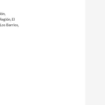
ión,
Región, El
 Los Barrios,