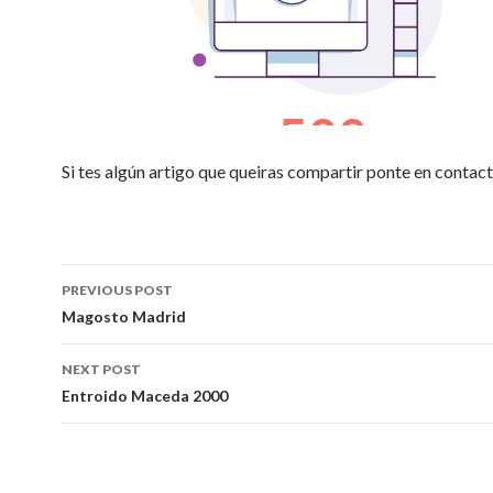
Si tes algún artigo que queiras compartir ponte en contact
Post
PREVIOUS POST
navigation
Magosto Madrid
NEXT POST
Entroido Maceda 2000