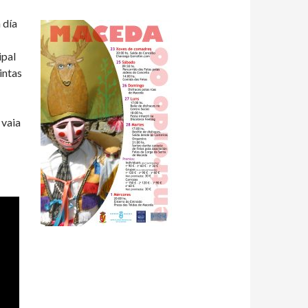
 día
ipal
intas
 vaia