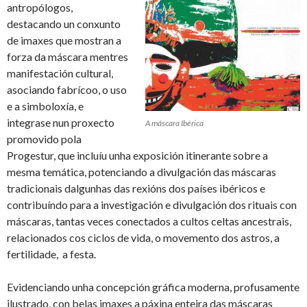
antropólogos,
destacando un conxunto
de imaxes que mostran a
forza da máscara mentres
manifestación cultural,
asociando fabrícoo, o uso
e a simboloxía, e
integrase nun proxecto
A máscara Ibérica
promovido pola
Progestur, que incluíu unha exposición itinerante sobre a
mesma temática, potenciando a divulgación das máscaras
tradicionais dalgunhas das rexións dos países ibéricos e
contribuíndo para a investigación e divulgación dos rituais con
máscaras, tantas veces conectados a cultos celtas ancestrais,
relacionados cos ciclos de vida, o movemento dos astros, a
fertilidade, a festa.
Evidenciando unha concepción gráfica moderna, profusamente
ilustrado, con belas imaxes a páxina enteira das máscaras