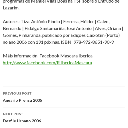
programas de Manuel Vilas Boas na TSF sobre o Entrudo de
Lazarim.
Autores: Tiza, António Pinelo | Ferreira, Hélder | Calvo,
Bernardo | Fidalgo Santamariña, José Antonio | Alves, Oriana |
Gomes, Pinharanda, publicado por Ediçôes Caixotim (Porto)
no ano 2006 con 191 páxinas, ISBN: 978-972-8651-90-9
Máis información: Facebook Mascara Iberica
http://www.facebook.com/R.IbericaMascara
Post
PREVIOUS POST
navigation
Anuario Prensa 2005
NEXT POST
Desfile Urbano 2006