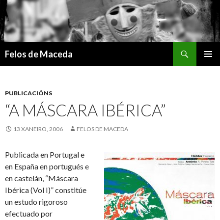
Search
Felos de Maceda
SKIP
PRIMAR
TO
MENU
CONTENT
PUBLICACIÓNS
“A MÁSCARA IBÉRICA”
13 XANEIRO, 2006
FELOS DE MACEDA
Publicada en Portugal e
en España en portugués e
en castelán, “Máscara
Ibérica (Vol I)” constitúe
un estudo rigoroso
efectuado por