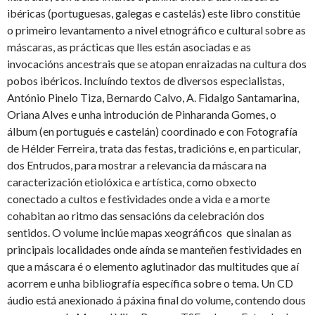
ibéricas (portuguesas, galegas e castelás) este libro constitúe
o primeiro levantamento a nivel etnográfico e cultural sobre as
máscaras, as prácticas que lles están asociadas e as
invocacións ancestrais que se atopan enraizadas na cultura dos
pobos ibéricos. Incluíndo textos de diversos especialistas,
António Pinelo Tiza, Bernardo Calvo, A. Fidalgo Santamarina,
Oriana Alves e unha introdución de Pinharanda Gomes, o
álbum (en portugués e castelán) coordinado e con Fotografía
de Hélder Ferreira, trata das festas, tradicións e, en particular,
dos Entrudos, para mostrar a relevancia da máscara na
caracterización etiolóxica e artística, como obxecto
conectado a cultos e festividades onde a vida e a morte
cohabitan ao ritmo das sensacións da celebración dos
sentidos. O volume inclúe mapas xeográficos que sinalan as
principais localidades onde aínda se manteñen festividades en
que a máscara é o elemento aglutinador das multitudes que aí
acorrem e unha bibliografía específica sobre o tema. Un CD
áudio está anexionado á páxina final do volume, contendo dous