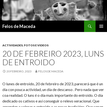
Search
Felos de Maceda
SKIP
PRIMAR
TO
MENU
CONTENT
ACTIVIDADES
,
FOTOS E VIDEOS
20 DE FEBREIRO 2023, LUNS
DE ENTROIDO
20 FEBREIRO, 2023
FELOS DE MACEDA
O lunes de entroido, 20 de febreiro de 2023, parecerá que é un
día con pouca actividad, un día de descanso . Pero nada que ver
coa realidad. O luns é o día mais importante do entroido. O día
dedicado os cativos e así conseguir o relevo xeracional. Que
aprendan a valorar o entroido e as nosas tradicións. Que sepan