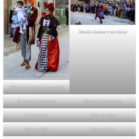
Manolo Escobar y sus chicas
Alicia en el país de las Maravillas
Guateque Espumoso
Guateque Espumoso
Reino de Hielo
Reino de Hielo
Reino de Hielo
Reino de Hielo