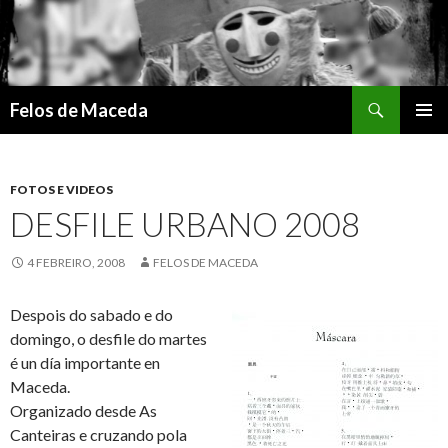
Search
Felos de Maceda
SKIP
PRIMAR
TO
MENU
CONTENT
FOTOS E VIDEOS
DESFILE URBANO 2008
4 FEBREIRO, 2008
FELOS DE MACEDA
Despois do sabado e do
domingo, o desfile do martes
é un día importante en
Maceda.
Organizado desde As
Canteiras e cruzando pola