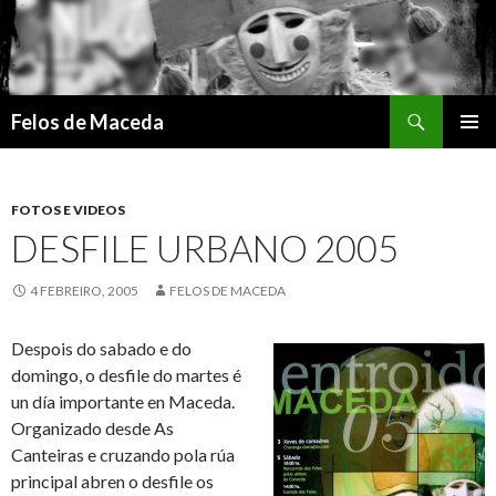
Search
Felos de Maceda
SKIP
PRIMAR
TO
MENU
CONTENT
FOTOS E VIDEOS
DESFILE URBANO 2005
4 FEBREIRO, 2005
FELOS DE MACEDA
Despois do sabado e do
domingo, o desfile do martes é
un día importante en Maceda.
Organizado desde As
Canteiras e cruzando pola rúa
principal abren o desfile os