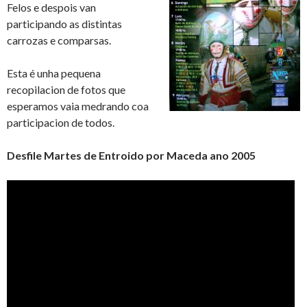
Felos e despois van
participando as distintas
carrozas e comparsas.
Esta é unha pequena
recopilacion de fotos que
esperamos vaia medrando coa
participacion de todos.
Desfile Martes de Entroido por Maceda ano 2005