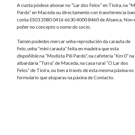
A cuota pódese abonar no “Lar dos Felos” en Tioira, na “Me
Pardo” en Maceda ou directamente con transferencia ban
conta ES03 2080 0416 6630 4000 8460 de Abanca. Non 
poñer no concepto o nome do socio.
Tamén podedes mercar unha reprodución da carauta de
Felo, unha “mini carauta” feita en madeira que esta
dispoñible na “Modista Pili Pardo”, na cafetería “Km 0” na
albardaría “Turra” de Maceda, na casa rural “O Lar dos
Felos” de Tioira, ou ben a través de esta mesma páxina no
formulario que atoparas na páxina de Contacto.