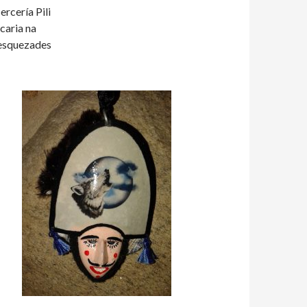
rcería Pili
caria na
esquezades