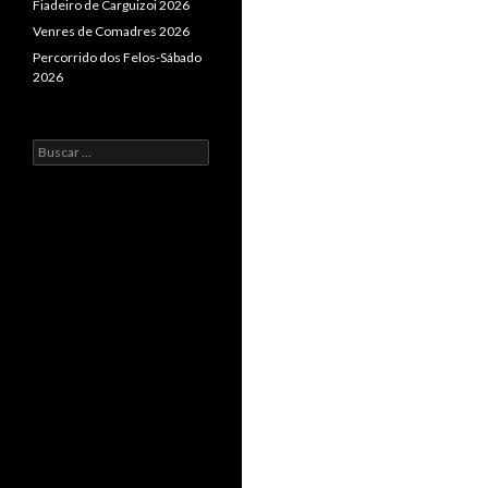
Fiadeiro de Carguizoi 2026
Venres de Comadres 2026
Percorrido dos Felos-Sábado
2026
Buscar: