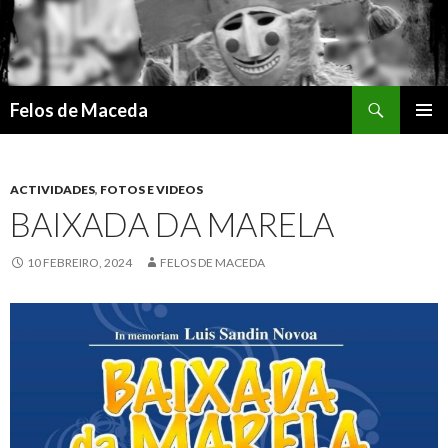
Search
Felos de Maceda
SKIP
PRIMAR
TO
MENU
CONTENT
ACTIVIDADES
,
FOTOS E VIDEOS
BAIXADA DA MARELA
10 FEBREIRO, 2024
FELOS DE MACEDA