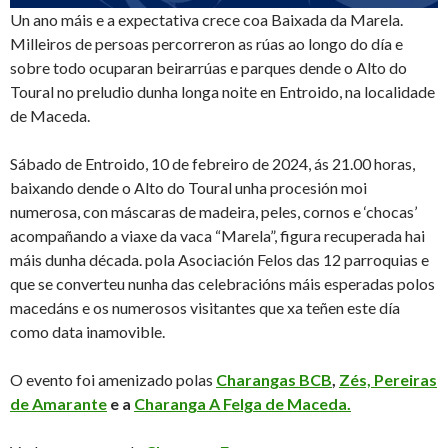
Un ano máis e a expectativa crece coa Baixada da Marela.
Milleiros de persoas percorreron as rúas ao longo do día e
sobre todo ocuparan beirarrúas e parques dende o Alto do
Toural no preludio dunha longa noite en Entroido, na localidade
de Maceda.
Sábado de Entroido, 10 de febreiro de 2024, ás 21.00 horas,
baixando dende o Alto do Toural unha procesión moi
numerosa, con máscaras de madeira, peles, cornos e ‘chocas’
acompañando a viaxe da vaca “Marela”, figura recuperada hai
máis dunha década. pola Asociación Felos das 12 parroquias e
que se converteu nunha das celebracións máis esperadas polos
macedáns e os numerosos visitantes que xa teñen este día
como data inamovible.
O evento foi amenizado polas
Charangas BCB
,
Zés, Pereiras
de Amarante
e a
Charanga A Felga de Maceda.