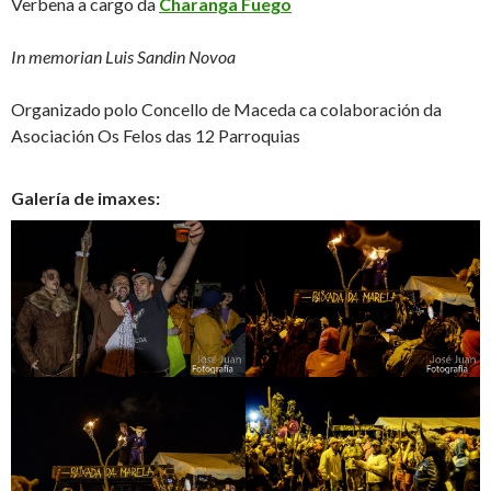
Verbena a cargo da
Charanga Fueg
o
In memorian Luis Sandin Novoa
Organizado polo Concello de Maceda ca colaboración da
Asociación Os Felos das 12 Parroquias
Galería de imaxes: